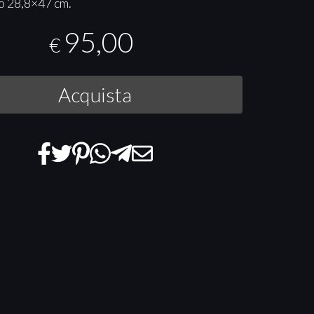
o 28,8×47 cm.
95,00
€
Acquista