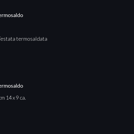
termosaldo
Testata termosaldata
termosaldo
m 14 x 9 ca.