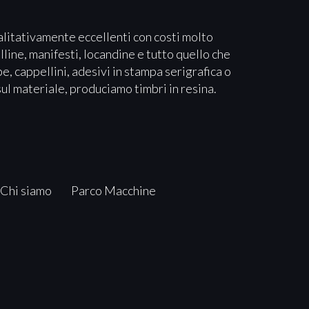
alitativamente eccellenti con costi molto
lline, manifesti, locandine e tutto quello che
e, cappellini, adesivi in stampa serigrafica o
sul materiale, produciamo timbri in resina.
Chi siamo
Parco Macchine