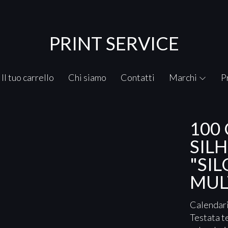
PRINT SERVICE
Il tuo carrello
Chi siamo
Contatti
Marchi
P
100
SIL
"SI
MUL
Calendari
Testata t