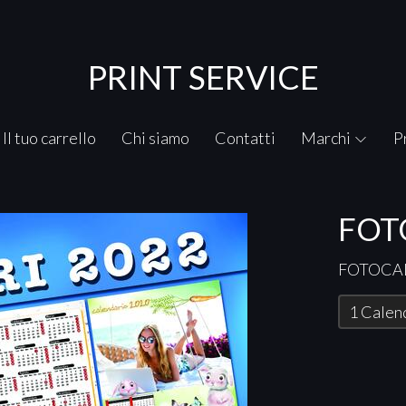
PRINT SERVICE
Il tuo carrello
Chi siamo
Contatti
Marchi
P
FOT
FOTOCA
1 Calen