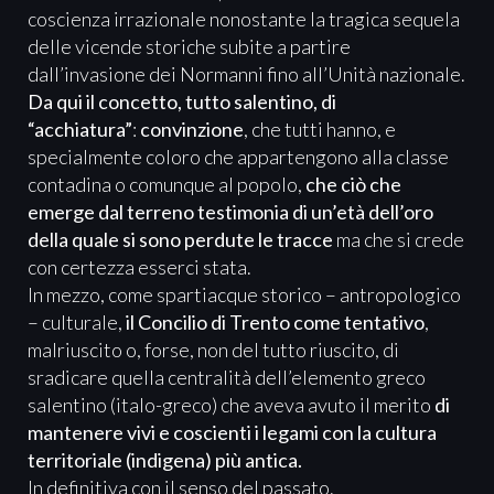
coscienza irrazionale nonostante la tragica sequela
delle vicende storiche subite a partire
dall’invasione dei Normanni fino all’Unità nazionale.
Da qui il concetto, tutto salentino, di
“acchiatura”
:
convinzione
, che tutti hanno, e
specialmente coloro che appartengono alla classe
contadina o comunque al popolo,
che ciò che
emerge dal terreno testimonia di un’età dell’oro
della quale si sono perdute le tracce
ma che si crede
con certezza esserci stata.
In mezzo, come spartiacque storico – antropologico
– culturale,
il Concilio di Trento come tentativo
,
malriuscito o, forse, non del tutto riuscito, di
sradicare quella centralità dell’elemento greco
salentino (italo-greco) che aveva avuto il merito
di
mantenere vivi e coscienti i legami con la cultura
territoriale (indigena) più antica.
In definitiva con il senso del passato.