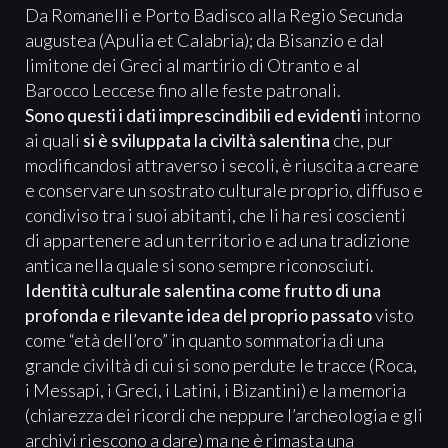
Da Romanelli e Porto Badisco alla Regio Secunda
augustea (Apulia et Calabria); da Bisanzio e dal
limitone dei Greci al martirio di Otranto e al
Barocco Leccese fino alle feste patronali.
Sono questi i dati imprescindibili ed evidenti
intorno
ai quali
si è sviluppata la civiltà salentina
che, pur
modificandosi attraverso i secoli, è riuscita a creare
e conservare un sostrato culturale proprio, diffuso e
condiviso tra i suoi abitanti, che li ha resi coscienti
di appartenere ad un territorio e ad una tradizione
antica nella quale si sono sempre riconosciuti.
Identità culturale salentina come frutto di una
profonda e rilevante idea del proprio passato
visto
come “età dell’oro” in quanto sommatoria di una
grande civiltà di cui si sono perdute le tracce (Roca,
i Messapi, i Greci, i Latini, i Bizantini) e la memoria
(chiarezza dei ricordi che neppure l’archeologia e gli
archivi riescono a dare) ma ne è rimasta una