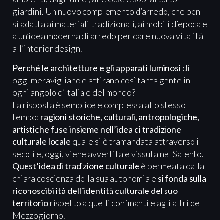
giardini. Un nuovo complemento d’arredo, che ben
si adatta ai materiali tradizionali, ai mobili d’epoca e
a un’idea moderna di arredo per dare nuova vitalità
all’interior design.
Perché le architetture e gli apparati luminosi
di
oggi meravigliano e attirano così tanta gente in
ogni angolo d’Italia e del mondo?
La risposta è semplice e complessa allo stesso
tempo:
ragioni storiche, culturali, antropologiche,
artistiche fuse insieme nell’idea di tradizione
culturale locale
quale si è tramandata attraverso i
secoli e, oggi, viene avvertita e vissuta nel Salento.
Quest’idea di tradizione culturale
è permeata dalla
chiara coscienza della sua autonomia e
si fonda sulla
riconoscibilità dell’identità culturale del suo
territorio
rispetto a quelli confinanti e agli altri del
Mezzogiorno.