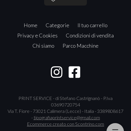
Home
Categorie
Il tuo carrello
Privacy e Cookies
Condizioni di vendita
Chi siamo
Parco Macchine
PRINT SERVICE - di Stefano Castrignanò - P.Iva
03690720754
Via T. Fiore - 73021 Calimera (Lecce) - Italia - 3389808617
-
tipografiaprintservice@gmail.com
Ecommerce creato con
Scontrino.com