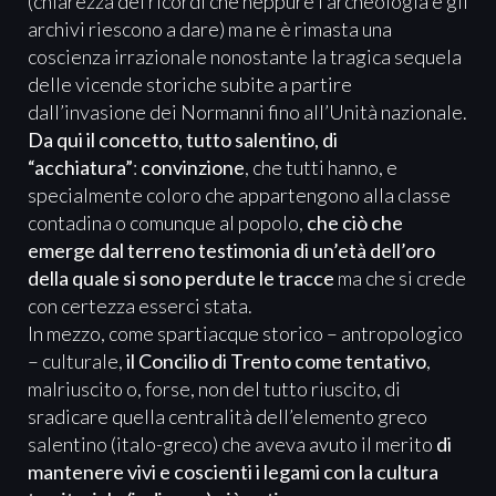
(chiarezza dei ricordi che neppure l’archeologia e gli
archivi riescono a dare) ma ne è rimasta una
coscienza irrazionale nonostante la tragica sequela
delle vicende storiche subite a partire
dall’invasione dei Normanni fino all’Unità nazionale.
Da qui il concetto, tutto salentino, di
“acchiatura”
:
convinzione
, che tutti hanno, e
specialmente coloro che appartengono alla classe
contadina o comunque al popolo,
che ciò che
emerge dal terreno testimonia di un’età dell’oro
della quale si sono perdute le tracce
ma che si crede
con certezza esserci stata.
In mezzo, come spartiacque storico – antropologico
– culturale,
il Concilio di Trento come tentativo
,
malriuscito o, forse, non del tutto riuscito, di
sradicare quella centralità dell’elemento greco
salentino (italo-greco) che aveva avuto il merito
di
mantenere vivi e coscienti i legami con la cultura