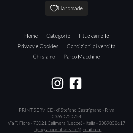
Handmade
Home
Categorie
Il tuo carrello
Privacy e Cookies
Condizioni di vendita
Chi siamo
Parco Macchine
PRINT SERVICE - di Stefano Castrignanò - P.Iva
03690720754
Via T. Fiore - 73021 Calimera (Lecce) - Italia - 3389808617
-
tipografiaprintservice@gmail.com