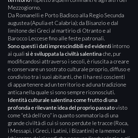
Mezzogiorno.
Da Romanelli e Porto Badisco alla Regio Secunda
augustea (Apulia et Calabria); da Bisanzio e dal
limitone dei Greci al martirio di Otranto e al
Barocco Leccese fino alle feste patronali.
Sono questi i dati imprescindibili ed evidenti
intorno
ai quali
si è sviluppata la civiltà salentina
che, pur
modificandosi attraverso i secoli, è riuscita a creare
e conservare un sostrato culturale proprio, diffuso e
condiviso tra i suoi abitanti, che li ha resi coscienti
di appartenere ad un territorio e ad una tradizione
antica nella quale si sono sempre riconosciuti.
Identità culturale salentina come frutto di una
profonda e rilevante idea del proprio passato
visto
come “età dell’oro” in quanto sommatoria di una
grande civiltà di cui si sono perdute le tracce (Roca,
i Messapi, i Greci, i Latini, i Bizantini) e la memoria