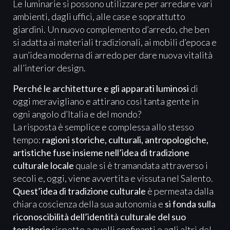
Le luminarie si possono utilizzare per arredare vari
ambienti, dagli uffici, alle case e soprattutto
giardini. Un nuovo complemento d’arredo, che ben
si adatta ai materiali tradizionali, ai mobili d’epoca e
a un’idea moderna di arredo per dare nuova vitalità
all’interior design.
Perché le architetture e gli apparati luminosi
di
oggi meravigliano e attirano così tanta gente in
ogni angolo d’Italia e del mondo?
La risposta è semplice e complessa allo stesso
tempo:
ragioni storiche, culturali, antropologiche,
artistiche fuse insieme nell’idea di tradizione
culturale locale
quale si è tramandata attraverso i
secoli e, oggi, viene avvertita e vissuta nel Salento.
Quest’idea di tradizione culturale
è permeata dalla
chiara coscienza della sua autonomia e
si fonda sulla
riconoscibilità dell’identità culturale del suo
territorio
rispetto a quelli confinanti e agli altri del