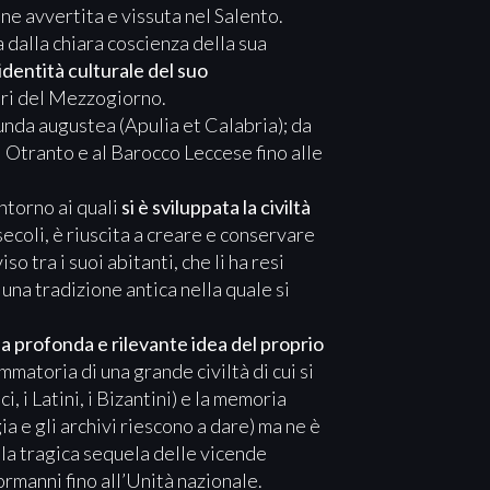
ene avvertita e vissuta nel Salento.
dalla chiara coscienza della sua
’identità culturale del suo
ltri del Mezzogiorno.
nda augustea (Apulia et Calabria); da
di Otranto e al Barocco Leccese fino alle
ntorno ai quali
si è sviluppata la civiltà
ecoli, è riuscita a creare e conservare
o tra i suoi abitanti, che li ha resi
una tradizione antica nella quale si
na profonda e rilevante idea del proprio
mmatoria di una grande civiltà di cui si
, i Latini, i Bizantini) e la memoria
a e gli archivi riescono a dare) ma ne è
la tragica sequela delle vicende
ormanni fino all’Unità nazionale.