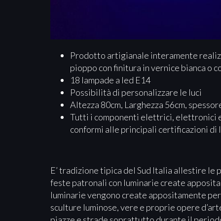
Prodotto artigianale interamente reali
pioppo con finitura in vernice bianca o c
18 lampade a led E14
Possibilità di personalizzare le luci
Altezza 80cm, Larghezza 56cm, spessore
Tutti i componenti elettrici, elettronici
conformi alle principali certificazioni di
E’ tradizione tipica del Sud Italia allestire le
feste patronali con luminarie create apposita
luminarie vengono create appositamente per 
sculture luminose, vere e proprie opere d’ar
piazze e strade soprattutto durante il period