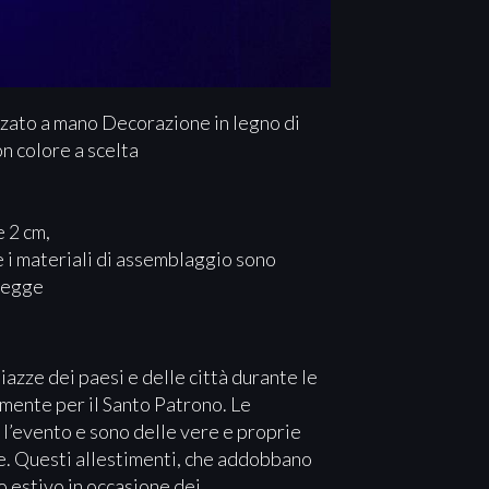
zzato a mano Decorazione in legno di
on colore a scelta
 2 cm,
 e i materiali di assemblaggio sono
 legge
 piazze dei paesi e delle città durante le
mente per il Santo Patrono. Le
l’evento e sono delle vere e proprie
te. Questi allestimenti, che addobbano
o estivo in occasione dei