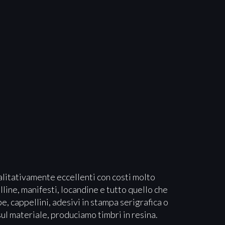
alitativamente eccellenti con costi molto
lline, manifesti, locandine e tutto quello che
e, cappellini, adesivi in stampa serigrafica o
sul materiale, produciamo timbri in resina.