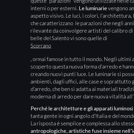
queste “parazioni” vengono utilizzate nelle ca
interni o per esterni.
Le luminarie
vengono an
aspetto visivo. Le luci, i colori, l’architettur
che caratterizzano le parazioni che negli an
rilevante da coinvolgere artisti del calibro di
belle del Salento vi sono quelle di
Scorrano
, ormai famose in tutto il mondo. Negli ultimi 
scoperto questa nuova forma d’arredo e hanno
creando nuovi punti luce. Le luminarie si poss
ambienti, dagli uffici, alle case e soprattut
d’arredo, che ben si adatta ai materiali tradizi
moderna di arredo per dare nuova vitalità all’
Perché le architetture e gli apparati luminosi
tanta gente in ogni angolo d’Italia e del mond
La risposta è semplice e complessa allo stes
antropologiche, artistiche fuse insieme nell’i