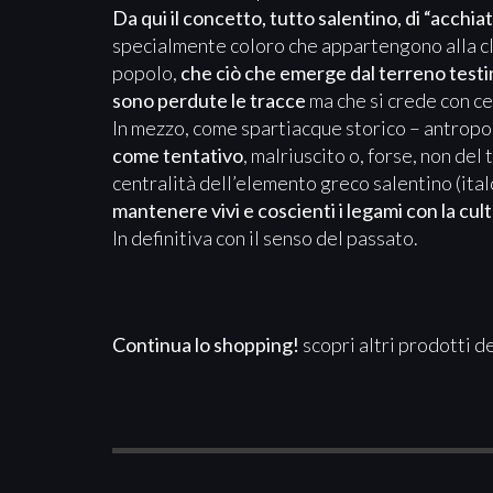
Da qui il concetto, tutto salentino, di “acchia
specialmente coloro che appartengono alla c
popolo,
che ciò che emerge dal terreno testimo
sono perdute le tracce
ma che si crede con ce
In mezzo, come spartiacque storico – antropol
come tentativo
, malriuscito o, forse, non del 
centralità dell’elemento greco salentino (ita
mantenere vivi e coscienti i legami con la cult
In definitiva con il senso del passato.
Continua lo shopping!
scopri altri prodotti d