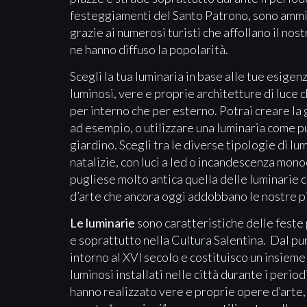
festeggiamenti del Santo Patrono, sono ammir
grazie ai numerosi turisti che affollano il nos
ne hanno diffuso la popolarità.
Scegli la tua luminaria in base alle tue esigen
luminosi, vere e proprie architetture di luce
per interno che per esterno. Potrai creare la
ad esempio, o utilizzare una luminaria come pu
giardino. Scegli tra le diverse tipologie di lu
natalizie, con luci a led o incandescenza mon
pugliese molto antica quella delle luminarie 
d’arte che ancora oggi addobbano le nostre pi
Le luminarie
sono caratteristiche delle feste 
e soprattutto nella Cultura Salentina. Dal pu
intorno al XVI secolo e costituisco un insiem
luminosi installati nelle città durante i periodi
hanno realizzato vere e proprie opere d’arte, t