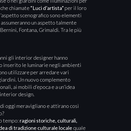
se o nei giardini come illuminazioni per
che chiamate
“Luci d’artista”
per il loro
a, l’aspetto scenografico sono elementi
ni assumeranno un aspetto talmente
 Bernini, Fontana, Grimaldi. Tra le più
anni gli interior designer hanno
 inserito le luminarie negli ambienti
ono utilizzare per arredare vari
to giardini. Un nuovo complemento
onali, ai mobili d’epoca e a un’idea
interior design.
di oggi meravigliano e attirano così
o?
so tempo:
ragioni storiche, culturali,
dea di tradizione culturale locale
quale