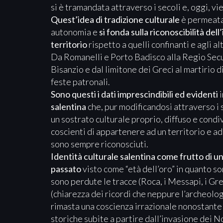
si è tramandata attraverso i secoli e, oggi, vi
Quest’idea di tradizione culturale
è permeata 
autonomia e
si fonda sulla riconoscibilità dell
territorio
rispetto a quelli confinanti e agli a
Da Romanelli e Porto Badisco alla Regio Secu
Bisanzio e dal limitone dei Greci al martirio 
feste patronali.
Sono questi i dati imprescindibili ed evidenti
i
salentina
che, pur modificandosi attraverso i s
un sostrato culturale proprio, diffuso e condivis
coscienti di appartenere ad un territorio e ad 
sono sempre riconosciuti.
Identità culturale salentina come frutto di u
passato
visto come “età dell’oro” in quanto so
sono perdute le tracce (Roca, i Messapi, i Greci
(chiarezza dei ricordi che neppure l’archeologi
rimasta una coscienza irrazionale nonostante 
storiche subite a partire dall’invasione dei N