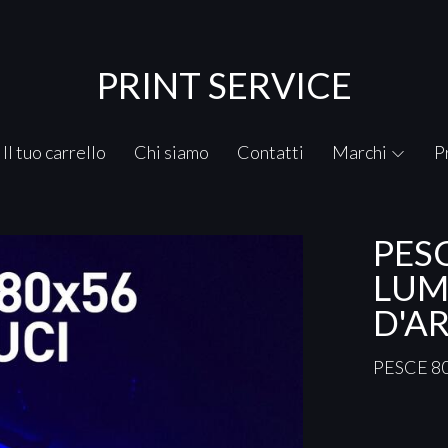
PRINT SERVICE
Il tuo carrello
Chi siamo
Contatti
Marchi
P
PESC
LUM
D'A
PESCE
80