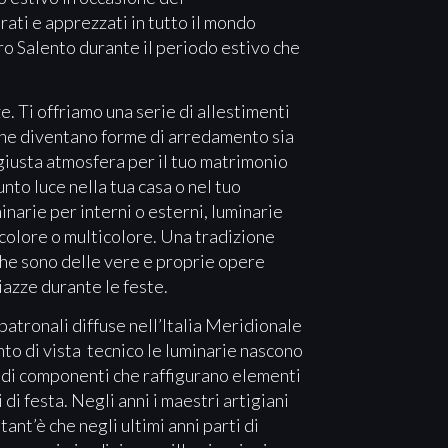
ati e apprezzati in tutto il mondo
tro Salento durante il periodo estivo che
ze. Ti offriamo una serie di allestimenti
 che diventano forme di arredamento sia
 giusta atmosfera per il tuo matrimonio
nto luce nella tua casa o nel tuo
minarie per interni o esterni, luminarie
ocolore o multicolore. Una tradizione
che sono delle vere e proprie opere
azze durante le feste.
patronali diffuse nell’Italia Meridionale
nto di vista tecnico le luminarie nascono
e di componenti che raffigurano elementi
 di festa. Negli anni i maestri artigiani
ant’è che negli ultimi anni parti di