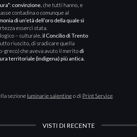
tura”
:
convinzione
, che tutti hanno, e
lasse contadina o comunque al
nia di un’età dell’oro della quale si
rtezza esserci stata.
ogico – culturale,
il Concilio di Trento
tutto riuscito, di sradicare quella
lo-greco) che aveva avuto il merito
di
ura territoriale (indigena) più antica.
ella sezione
luminarie salentine
o di
Print Service
VISTI DI RECENTE