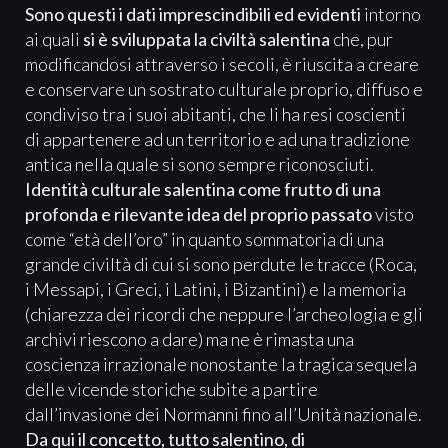
Sono questi i dati imprescindibili ed evidenti
intorno
ai quali
si è sviluppata la civiltà salentina
che, pur
modificandosi attraverso i secoli, è riuscita a creare
e conservare un sostrato culturale proprio, diffuso e
condiviso tra i suoi abitanti, che li ha resi coscienti
di appartenere ad un territorio e ad una tradizione
antica nella quale si sono sempre riconosciuti.
Identità culturale salentina come frutto di una
profonda e rilevante idea del proprio passato
visto
come “età dell’oro” in quanto sommatoria di una
grande civiltà di cui si sono perdute le tracce (Roca,
i Messapi, i Greci, i Latini, i Bizantini) e la memoria
(chiarezza dei ricordi che neppure l’archeologia e gli
archivi riescono a dare) ma ne è rimasta una
coscienza irrazionale nonostante la tragica sequela
delle vicende storiche subite a partire
dall’invasione dei Normanni fino all’Unità nazionale.
Da qui il concetto, tutto salentino, di