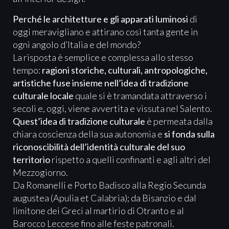
Perché le architetture e gli apparati luminosi
di
oggi meravigliano e attirano così tanta gente in
ogni angolo d’Italia e del mondo?
La risposta è semplice e complessa allo stesso
tempo:
ragioni storiche, culturali, antropologiche,
artistiche fuse insieme nell’idea di tradizione
culturale locale
quale si è tramandata attraverso i
secoli e, oggi, viene avvertita e vissuta nel Salento.
Quest’idea di tradizione culturale
è permeata dalla
chiara coscienza della sua autonomia e
si fonda sulla
riconoscibilità dell’identità culturale del suo
territorio
rispetto a quelli confinanti e agli altri del
Mezzogiorno.
Da Romanelli e Porto Badisco alla Regio Secunda
augustea (Apulia et Calabria); da Bisanzio e dal
limitone dei Greci al martirio di Otranto e al
Barocco Leccese fino alle feste patronali.