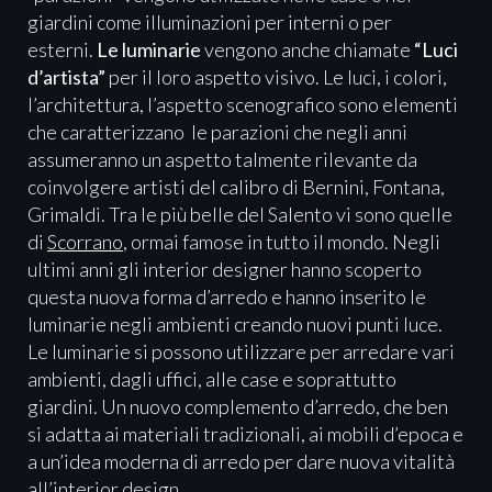
giardini come illuminazioni per interni o per
esterni.
Le luminarie
vengono anche chiamate
“Luci
d’artista”
per il loro aspetto visivo. Le luci, i colori,
l’architettura, l’aspetto scenografico sono elementi
che caratterizzano le parazioni che negli anni
assumeranno un aspetto talmente rilevante da
coinvolgere artisti del calibro di Bernini, Fontana,
Grimaldi. Tra le più belle del Salento vi sono quelle
di
Scorrano
, ormai famose in tutto il mondo. Negli
ultimi anni gli interior designer hanno scoperto
questa nuova forma d’arredo e hanno inserito le
luminarie negli ambienti creando nuovi punti luce.
Le luminarie si possono utilizzare per arredare vari
ambienti, dagli uffici, alle case e soprattutto
giardini. Un nuovo complemento d’arredo, che ben
si adatta ai materiali tradizionali, ai mobili d’epoca e
a un’idea moderna di arredo per dare nuova vitalità
all’interior design.