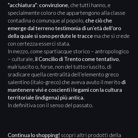
“acchiatura”
:
convinzione
, che tutti hanno, e
specialmente coloro che appartengono alla classe
contadina o comunque al popolo,
che ciò che
emerge dal terreno testimonia di un’età dell’oro
della quale si sono perdute le tracce
ma che si crede
con certezza esserci stata.
In mezzo, come spartiacque storico – antropologico
– culturale,
il Concilio di Trento come tentativo
,
malriuscito o, forse, non del tutto riuscito, di
sradicare quella centralità dell’elemento greco
salentino (italo-greco) che aveva avuto il merito
di
mantenere vivi e coscienti i legami con la cultura
territoriale (indigena) più antica.
In definitiva con il senso del passato.
Continua lo shopping!
scopri altri prodotti della