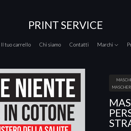
PRINT SERVICE
Il tuo carrello
Chi siamo
Contatti
Marchi
P
MASCHE
MASCHER
MAS
PER
STR