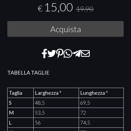
15,00
€
19,90
Acquista
TABELLA TAGLIE
Taglia
Larghezza *
Lunghezza *
S
48,5
69,5
M
53,5
72
L
56
74,5