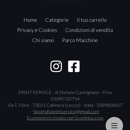
Home
Categorie
Il tuo carrello
Privacy e Cookies
Condizioni di vendita
Chi siamo
Parco Macchine
PRINT SERVICE - di Stefano Castrignanò - P.Iva
03690720754
Via T. Fiore - 73021 Calimera (Lecce) - Italia - 3389808617
-
tipografiaprintservice@gmail.com
Ecommerce creato con
Scontrino.com